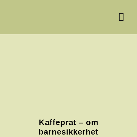
Skip
to
content
Kaffeprat – om
barnesikkerhet