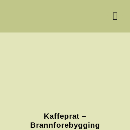
Skip
to
content
Kaffeprat –
Brannforebygging