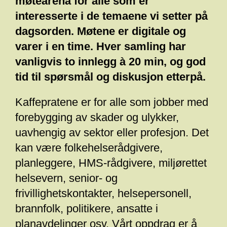
møtearena for alle som er
interesserte i de temaene vi setter på
dagsorden. Møtene er digitale og
varer i en time. Hver samling har
vanligvis to innlegg à 20 min, og god
tid til spørsmål og diskusjon etterpå.
Kaffepratene er for alle som jobber med
forebygging av skader og ulykker,
uavhengig av sektor eller profesjon. Det
kan være folkehelserådgivere,
planleggere, HMS-rådgivere, miljørettet
helsevern, senior- og
frivillighetskontakter, helsepersonell,
brannfolk, politikere, ansatte i
planavdelinger osv. Vårt oppdrag er å