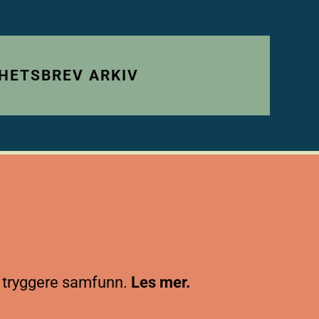
HETSBREV ARKIV
 tryggere samfunn.
Les mer.