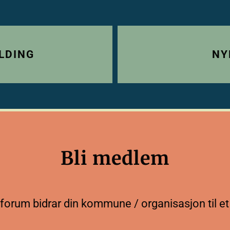
LDING
NY
Bli medlem
rum bidrar din kommune / organisasjon til et