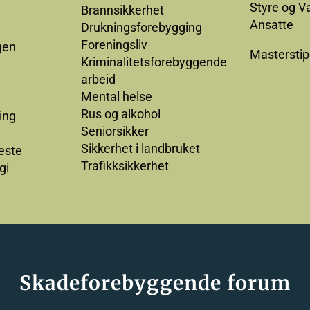
Styre og V
Brannsikkerhet
Ansatte
Drukningsforebygging
Foreningsliv
gen
Mastersti
Kriminalitetsforebyggende
arbeid
Mental helse
Rus og alkohol
ing
Seniorsikker
Sikkerhet i landbruket
este
Trafikksikkerhet
gi
Skadeforebyggende forum