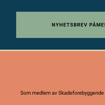
NYHETSBREV PÅME
Som medlem av Skadeforebyggende fo