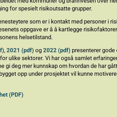
beidet med kommuner og brannvesen over hele l
ng for spesielt risikoutsatte grupper.
teytere som er i kontakt med personer i risiko
senets oppgave er å å kartlegge risikofaktorer
rsonens helsetilstand.
f)
,
2021 (pdf)
og
2022 (pdf)
presenterer gode e
r ulike sektorer. Vi har også samlet erfaringe
ne gi deg mer kunnskap om hvordan de har gått
bygget opp under prosjektet vil kunne motivere
het (PDF)