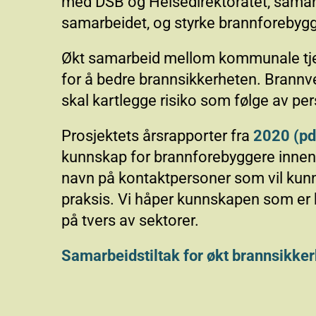
med DSB og Helsedirektoratet, samar
samarbeidet, og styrke brannforebyggi
Økt samarbeid mellom kommunale tjenes
for å bedre brannsikkerheten. Brannve
skal kartlegge risiko som følge av pe
Prosjektets årsrapporter fra
2020 (pd
kunnskap for brannforebyggere innenfo
navn på kontaktpersoner som vil kun
praksis. Vi håper kunnskapen som er 
på tvers av sektorer.
Samarbeidstiltak for økt brannsikker