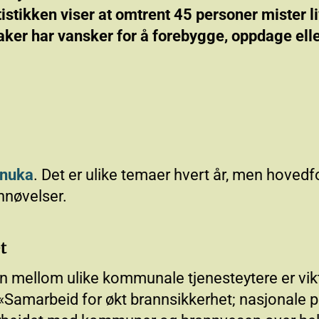
istikken viser at omtrent 45 personer mister liv
ker har vansker for å forebygge, oppdage elle
rnuka
. Det er ulike temaer hvert år, men hovedf
nnøvelser.
t
mellom ulike kommunale tjenesteytere er vikti
Samarbeid for økt brannsikkerhet; nasjonale på