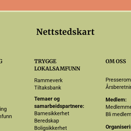
Nettstedskart
G
TRYGGE
OM OSS
LOKALSAMFUNN
Presserom
Rammeverk
Årsberetni
Tiltaksbank
Temaer og
Medlem:
samarbeidspartnere:
Medlemme
ing
Barnesikkerhet
Bli medle
mfunn
Beredskap
Organiseri
Boligsikkerhet