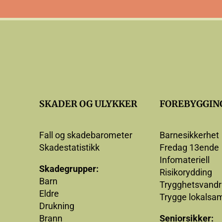
SKADER OG ULYKKER
FOREBYGGIN
Fall og skadebarometer
Barnesikkerhet
Skadestatistikk
Fredag 13ende
Infomateriell
Skadegrupper:
Risikorydding
Barn
Trygghetsvandr
Eldre
Trygge lokalsa
Drukning
Brann
Seniorsikker: